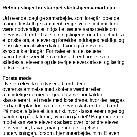
Retningslinjer for skærpet skole-hjemsamarbejde
Ud over det daglige samarbejde, som foregår løbende i
mange forskellige sammenhænge, vil det ind imellem
være nødvendigt at indgå i et tættere samarbejde om
elevens adfærd. Disse retningslinjer er udarbejdet ud fra
et ønske om, at elever og forældre inddrages rettidigt, og
et ønske om at sikre dialog, hvor også elevens
synspunkter indgår. Formålet er, at det tættere
samarbejde fører til en ændret adfærd hos eleven,
således at elevens og de øvrige elevers trivsel og læring
fortsat sikres.
Første møde
Hvis en elev ikke udviser adfærd, der er i
overensstemmelse med skolens værdier eller
almindelige normer for god opførsel, indkalder
klasselærer til et møde med forældrene, hvor der lægges
en handleplan for, hvordan eleven skal ændre adfærd.
På mødet aftales et tidspunkt, hvor klasselærer ringer og
samler op på aftalerne, hvordan går det? Baggrunden for
mødet kan være elevens adfærd over for andre elever
eller voksne, fravær, manglende deltagelse i
undervisningen, forsømt hjemmearbejde, m.m. Eleven