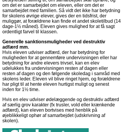
om det er samarbejdet om eleven, eller om det er
samarbejdet med familien. Så vidt det ikke har betydning
for skolens øvrige elever, gives der en tidsfrist, der
muliggør, at forældrene kan finde et andet skoletilbud (14
dage-1½ måned). Eleven gives mulighed for at få sagt
ordentligt farvel til klassen.
Generelle sanktionsmuligheder ved destruktiv
adfærd mm.
Hvis eleven udviser adfærd, der har betydning for
muligheden for at gennemføre undervisningen eller har
betydning for andre elevers trivsel, kan en elev
udelukkes fra undervisningen resten af dagen eller
resten af dagen og den følgende skoledag i samråd med
skolens leder. Eleven vil blive ringet hjem, og forældrene
har pligt til at hente eleven hurtigst muligt og senest
inden for 1½ time.
Hvis en elev udviser ødelæggende og destruktiv adfærd
af særlig grov karakter (fx trusler, vold eller krænkende
adfærd), kan eleven bortvises med henblik på
øjeblikkeligt ophør af samarbejdet (udskrivning af
skolen).