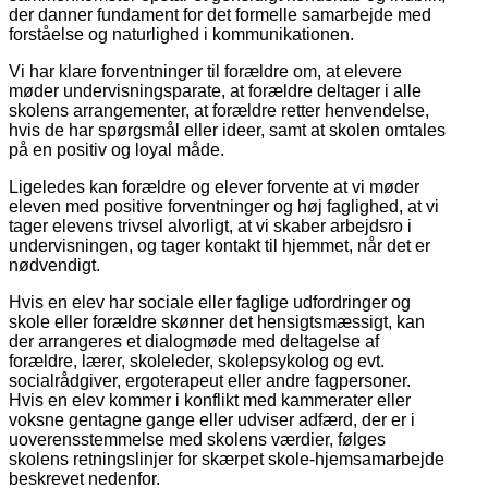
der danner fundament for det formelle samarbejde med
forståelse og naturlighed i kommunikationen.
Vi har klare forventninger til forældre om, at elevere
møder undervisningsparate, at forældre deltager i alle
skolens arrangementer, at forældre retter henvendelse,
hvis de har spørgsmål eller ideer, samt at skolen omtales
på en positiv og loyal måde.
Ligeledes kan forældre og elever forvente at vi møder
eleven med positive forventninger og høj faglighed, at vi
tager elevens trivsel alvorligt, at vi skaber arbejdsro i
undervisningen, og tager kontakt til hjemmet, når det er
nødvendigt.
Hvis en elev har sociale eller faglige udfordringer og
skole eller forældre skønner det hensigtsmæssigt, kan
der arrangeres et dialogmøde med deltagelse af
forældre, lærer, skoleleder, skolepsykolog og evt.
socialrådgiver, ergoterapeut eller andre fagpersoner.
Hvis en elev kommer i konflikt med kammerater eller
voksne gentagne gange eller udviser adfærd, der er i
uoverensstemmelse med skolens værdier, følges
skolens retningslinjer for skærpet skole-hjemsamarbejde
beskrevet nedenfor.