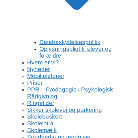
Databeskyttelsespolitik
Oplysningspligt til elever og
forældre
Hvem er vi?
Nyheder
Mobiltelefoner
Priser
PPR – Pædagogisk Psykologisk
Rådgivning
Ringetider
Sikker skolevej og parkering
Skolebuskort
Skoleintra
Skolemælk
Sundheds- og tandpleje