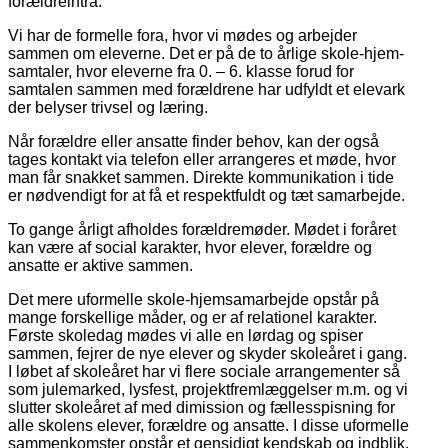
forældreintra.
Vi har de formelle fora, hvor vi mødes og arbejder
sammen om eleverne. Det er på de to årlige skole-hjem-
samtaler, hvor eleverne fra 0. – 6. klasse forud for
samtalen sammen med forældrene har udfyldt et elevark
der belyser trivsel og læring.
Når forældre eller ansatte finder behov, kan der også
tages kontakt via telefon eller arrangeres et møde, hvor
man får snakket sammen. Direkte kommunikation i tide
er nødvendigt for at få et respektfuldt og tæt samarbejde.
To gange årligt afholdes forældremøder. Mødet i foråret
kan være af social karakter, hvor elever, forældre og
ansatte er aktive sammen.
Det mere uformelle skole-hjemsamarbejde opstår på
mange forskellige måder, og er af relationel karakter.
Første skoledag mødes vi alle en lørdag og spiser
sammen, fejrer de nye elever og skyder skoleåret i gang.
I løbet af skoleåret har vi flere sociale arrangementer så
som julemarked, lysfest, projektfremlæggelser m.m. og vi
slutter skoleåret af med dimission og fællesspisning for
alle skolens elever, forældre og ansatte. I disse uformelle
sammenkomster opstår et gensidigt kendskab og indblik,