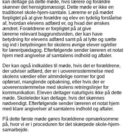
kan deltage på dette møde, hvis lærere og forældre
skønner det hensigtsmæssigt. Dette møde er ikke en
traditionel skole-hjem-samtale. Lærerne er på mødet
forpligtet på at give forældre og elev en tydelig forståelse
af, hvordan elevens adfærd er, og hvad der ønskes
ændret. Forældrene er forpligtet på at give
lærerne relevant baggrundsviden, der kan have
betydning for elevens adfærd samt på at lytte og sætte
sig ind i betydningen for skolens øvrige elever og/eller
for lærer/pædagog. Efterfølgende sender læreren et notat
hjem med angivelse af samtalens indhold og aftaler.
Der kan også indkaldes til møde, hvis det er forældrene,
der udviser adfærd, der er i uoverensstemmelse med
skolens værdier eller almindelige normer for god
opførsel, manglende opbakning, eller hvis der er
uoverensstemmelse med skolens retningslinjer for
kommunikation. Eleven deltager naturligvis ikke på dette
møde. Skoleleder kan deltage, hvis det skønnes
nødvendigt. Efterfølgende sender læreren et notat hjem
med klare angivelser af samtalens indhold og aftaler.
På dette første møde gøres forældrene opmærksomme
på, hvor vi er i proceduren for det skærpede skole-hjem-
samarbejde.