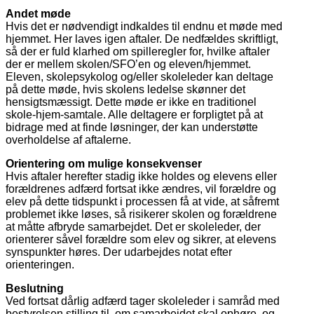
Andet møde
Hvis det er nødvendigt indkaldes til endnu et møde med
hjemmet. Her laves igen aftaler. De nedfældes skriftligt,
så der er fuld klarhed om spilleregler for, hvilke aftaler
der er mellem skolen/SFO’en og eleven/hjemmet.
Eleven, skolepsykolog og/eller skoleleder kan deltage
på dette møde, hvis skolens ledelse skønner det
hensigtsmæssigt. Dette møde er ikke en traditionel
skole-hjem-samtale. Alle deltagere er forpligtet på at
bidrage med at finde løsninger, der kan understøtte
overholdelse af aftalerne.
Orientering om mulige konsekvenser
Hvis aftaler herefter stadig ikke holdes og elevens eller
forældrenes adfærd fortsat ikke ændres, vil forældre og
elev på dette tidspunkt i processen få at vide, at såfremt
problemet ikke løses, så risikerer skolen og forældrene
at måtte afbryde samarbejdet. Det er skoleleder, der
orienterer såvel forældre som elev og sikrer, at elevens
synspunkter høres. Der udarbejdes notat efter
orienteringen.
Beslutning
Ved fortsat dårlig adfærd tager skoleleder i samråd med
bestyrelsen stilling til, om samarbejdet skal ophøre, og