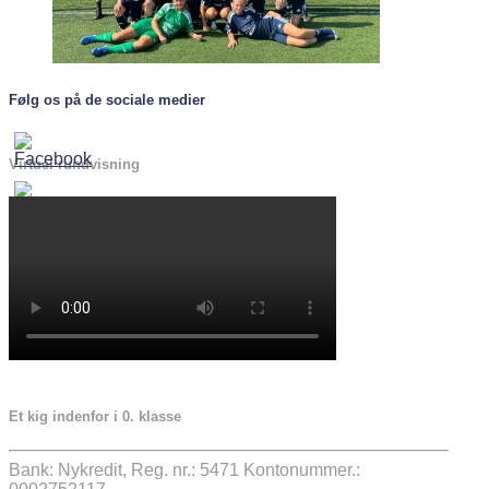
Følg os på de sociale medier
Virtuel rundvisning
Et kig indenfor i 0. klasse
Bank: Nykredit, Reg. nr.: 5471 Kontonummer.: