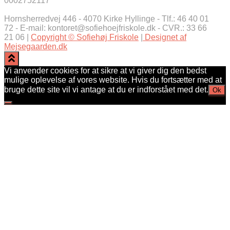
0002752117
Hornsherredvej 446 - 4070 Kirke Hyllinge - Tlf.: 46 40 01
72 - E-mail: kontoret@sofiehoejfriskole.dk - CVR.: 33 66
21 06 |
Copyright © Sofiehøj Friskole
|
Designet af
Mejsegaarden.dk
Vi anvender cookies for at sikre at vi giver dig den bedst
mulige oplevelse af vores website. Hvis du fortsætter med at
bruge dette site vil vi antage at du er indforstået med det.
Ok