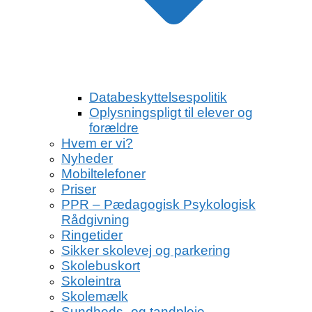
Databeskyttelsespolitik
Oplysningspligt til elever og
forældre
Hvem er vi?
Nyheder
Mobiltelefoner
Priser
PPR – Pædagogisk Psykologisk
Rådgivning
Ringetider
Sikker skolevej og parkering
Skolebuskort
Skoleintra
Skolemælk
Sundheds- og tandpleje