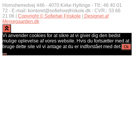
Hornsherredvej 446 - 4070 Kirke Hyllinge - Tlf.: 46 40 01
72 - E-mail: kontoret@sofiehoejfriskole.dk - CVR.: 33 66
21 06 |
Copyright © Sofiehøj Friskole
|
Designet af
Mejsegaarden.dk
Vi anvender cookies for at sikre at vi giver dig den bedst
mulige oplevelse af vores website. Hvis du fortsætter med at
bruge dette site vil vi antage at du er indforstået med det.
Ok