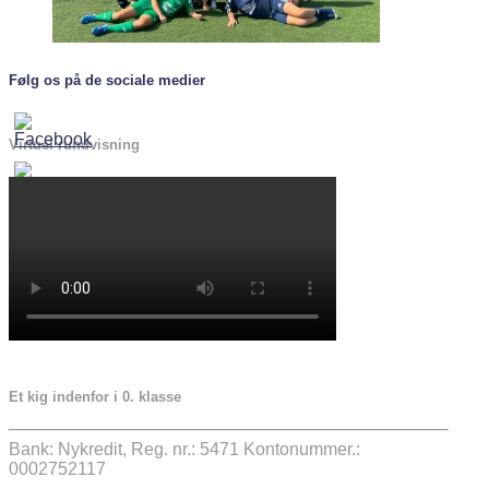
Følg os på de sociale medier
Virtuel rundvisning
Et kig indenfor i 0. klasse
Bank: Nykredit, Reg. nr.: 5471 Kontonummer.:
0002752117