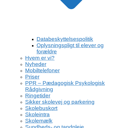
Databeskyttelsespolitik
Oplysningspligt til elever og
forældre
Hvem er vi?
Nyheder
Mobiltelefoner
Priser
PPR – Pædagogisk Psykologisk
Rådgivning
Ringetider
Sikker skolevej og parkering
Skolebuskort
Skoleintra
Skolemælk
Sundheds- og tandpleje