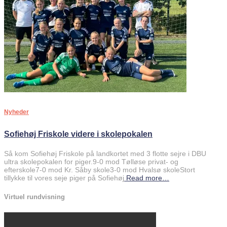
Nyheder
Sofiehøj Friskole videre i skolepokalen
Så kom Sofiehøj Friskole på landkortet med 3 flotte sejre i DBU
ultra skolepokalen for piger.9-0 mod Tølløse privat- og
efterskole7-0 mod Kr. Såby skole3-0 mod Hvalsø skoleStort
tillykke til vores seje piger på Sofiehøj
Read more…
Virtuel rundvisning