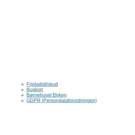
Fripladstilskud
Buskort
Børnehuset Birken
GDPR (Persondataforordningen)