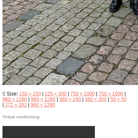
Size:
150 × 150
|
225 × 300
|
750 × 1000
|
750 × 1000
|
960 × 1280
|
960 × 1280
|
360 × 240
|
360 × 300
|
50 × 50
|
272 × 182
|
960 × 1280
Virtuel rundvisning