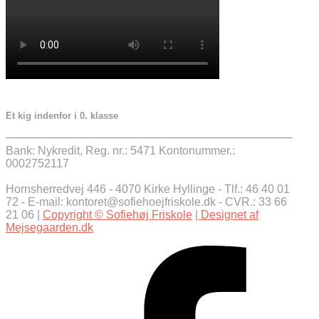
Et kig indenfor i 0. klasse
Bank: Nykredit, Reg. nr.: 5471 Kontonummer.:
0002752117
Hornsherredvej 446 - 4070 Kirke Hyllinge - Tlf.: 46 40 01
72 - E-mail: kontoret@sofiehoejfriskole.dk - CVR.: 33 66
21 06 |
Copyright © Sofiehøj Friskole
|
Designet af
Mejsegaarden.dk