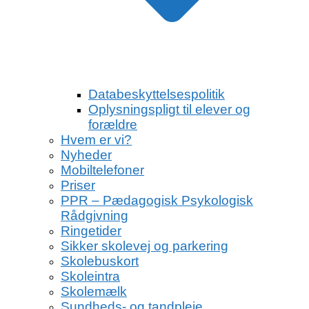
Databeskyttelsespolitik
Oplysningspligt til elever og
forældre
Hvem er vi?
Nyheder
Mobiltelefoner
Priser
PPR – Pædagogisk Psykologisk
Rådgivning
Ringetider
Sikker skolevej og parkering
Skolebuskort
Skoleintra
Skolemælk
Sundheds- og tandpleje