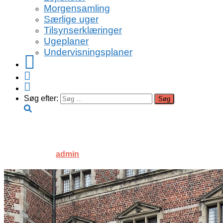
Morgensamling
Særlige uger
Tilsynserklæringer
Ugeplaner
Undervisningsplaner
Facebook
Instagram
Youtube
Søg efter:
IMG_9886
Published by
admin
on
13. oktober 2022