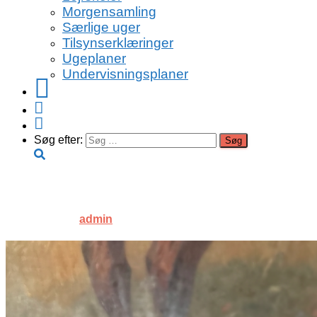
Morgensamling
Særlige uger
Tilsynserklæringer
Ugeplaner
Undervisningsplaner
Facebook
Instagram
Youtube
Søg efter:
IMG_9880
Published by
admin
on
13. oktober 2022