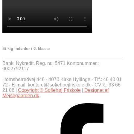
Et kig indenfor i 0. klasse
Bank: Nykredit, Reg. nr.: 5471 Kontonummer.:
0002752117
Hornsherredvej 446 - 4070 Kirke Hyllinge - Tlf.: 46 40 01
72 - E-mail: kontoret@sofiehoejfriskole.dk - CVR.: 33 66
21 06 |
Copyright © Sofiehøj Friskole
|
Designet af
Mejsegaarden.dk