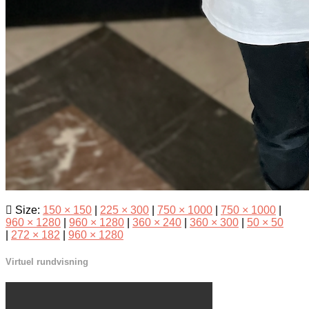
Size:
150 × 150
|
225 × 300
|
750 × 1000
|
750 × 1000
|
960 × 1280
|
960 × 1280
|
360 × 240
|
360 × 300
|
50 × 50
|
272 × 182
|
960 × 1280
Virtuel rundvisning