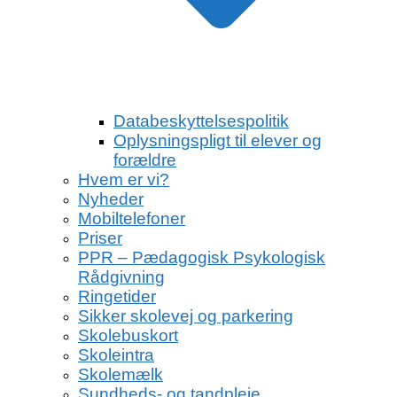
Databeskyttelsespolitik
Oplysningspligt til elever og
forældre
Hvem er vi?
Nyheder
Mobiltelefoner
Priser
PPR – Pædagogisk Psykologisk
Rådgivning
Ringetider
Sikker skolevej og parkering
Skolebuskort
Skoleintra
Skolemælk
Sundheds- og tandpleje