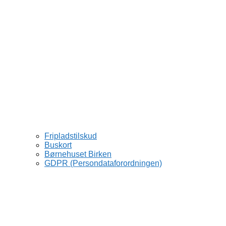
Fripladstilskud
Buskort
Børnehuset Birken
GDPR (Persondataforordningen)