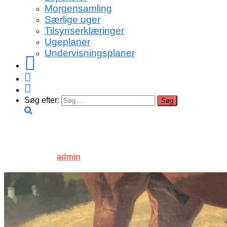
Morgensamling
Særlige uger
Tilsynserklæringer
Ugeplaner
Undervisningsplaner
Facebook
Instagram
Youtube
Søg efter:
IMG_9874
Published by
admin
on
13. oktober 2022