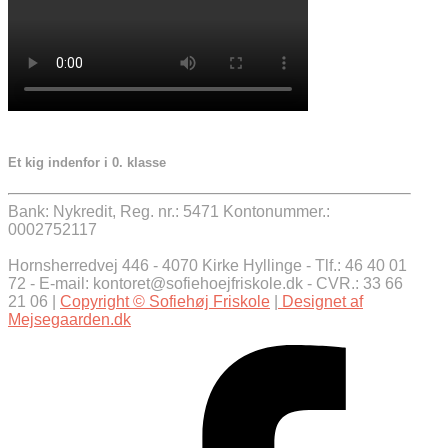
Et kig indenfor i 0. klasse
Bank: Nykredit, Reg. nr.: 5471 Kontonummer.:
0002752117
Hornsherredvej 446 - 4070 Kirke Hyllinge - Tlf.: 46 40 01
72 - E-mail: kontoret@sofiehoejfriskole.dk - CVR.: 33 66
21 06 |
Copyright © Sofiehøj Friskole
|
Designet af
Mejsegaarden.dk