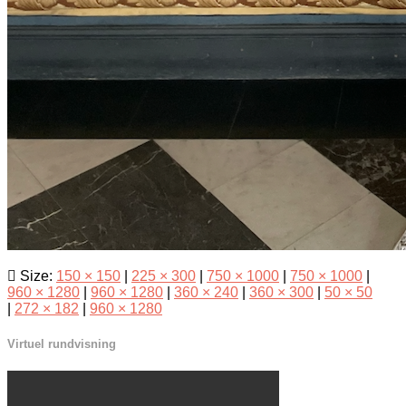
Size:
150 × 150
|
225 × 300
|
750 × 1000
|
750 × 1000
|
960 × 1280
|
960 × 1280
|
360 × 240
|
360 × 300
|
50 × 50
|
272 × 182
|
960 × 1280
Virtuel rundvisning