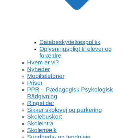
Databeskyttelsespolitik
Oplysningspligt til elever og
forældre
Hvem er vi?
Nyheder
Mobiltelefoner
Priser
PPR – Pædagogisk Psykologisk
Rådgivning
Ringetider
Sikker skolevej og parkering
Skolebuskort
Skoleintra
Skolemælk
Sundheds- og tandpleje