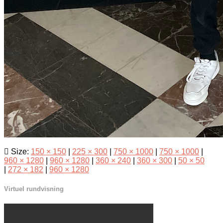
Size:
150 × 150
|
225 × 300
|
750 × 1000
|
750 × 1000
|
960 × 1280
|
960 × 1280
|
360 × 240
|
360 × 300
|
50 × 50
|
272 × 182
|
960 × 1280
Virtuel rundvisning