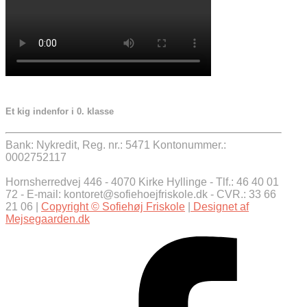
Et kig indenfor i 0. klasse
Bank: Nykredit, Reg. nr.: 5471 Kontonummer.:
0002752117
Hornsherredvej 446 - 4070 Kirke Hyllinge - Tlf.: 46 40 01
72 - E-mail: kontoret@sofiehoejfriskole.dk - CVR.: 33 66
21 06 |
Copyright © Sofiehøj Friskole
|
Designet af
Mejsegaarden.dk