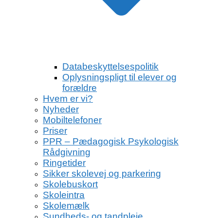
Databeskyttelsespolitik
Oplysningspligt til elever og
forældre
Hvem er vi?
Nyheder
Mobiltelefoner
Priser
PPR – Pædagogisk Psykologisk
Rådgivning
Ringetider
Sikker skolevej og parkering
Skolebuskort
Skoleintra
Skolemælk
Sundheds- og tandpleje