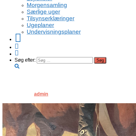
Morgensamling
Særlige uger
Tilsynserklæringer
Ugeplaner
Undervisningsplaner
Facebook
Instagram
Youtube
Søg efter:
IMG_9864
Published by
admin
on
13. oktober 2022