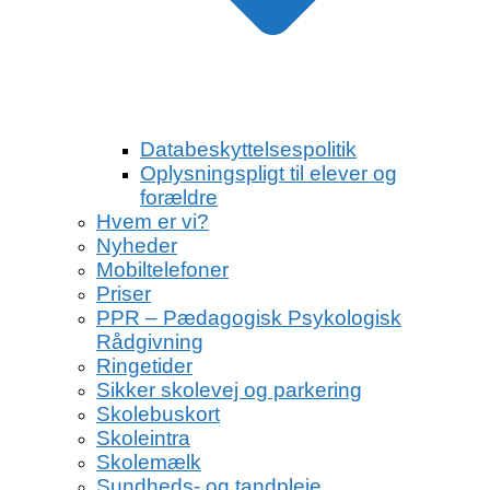
Databeskyttelsespolitik
Oplysningspligt til elever og
forældre
Hvem er vi?
Nyheder
Mobiltelefoner
Priser
PPR – Pædagogisk Psykologisk
Rådgivning
Ringetider
Sikker skolevej og parkering
Skolebuskort
Skoleintra
Skolemælk
Sundheds- og tandpleje