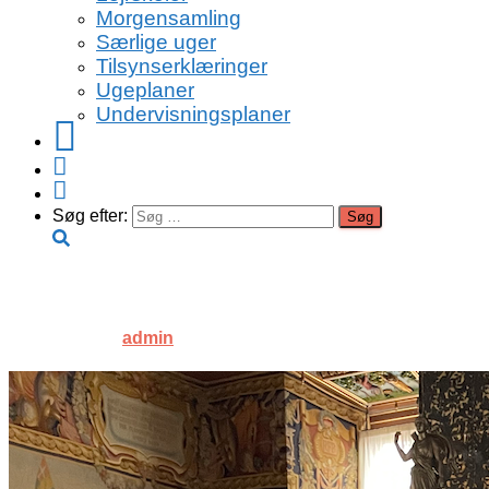
Morgensamling
Særlige uger
Tilsynserklæringer
Ugeplaner
Undervisningsplaner
Facebook
Instagram
Youtube
Søg efter:
IMG_9831
Published by
admin
on
13. oktober 2022