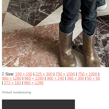
Size:
150 × 150
|
225 × 300
|
750 × 1000
|
750 × 1000
|
960 × 1280
|
960 × 1280
|
360 × 240
|
360 × 300
|
50 × 50
|
272 × 182
|
960 × 1280
Virtuel rundvisning