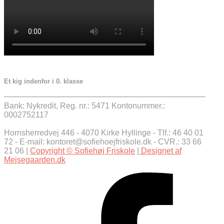
Et kig indenfor i 0. klasse
Bank: Nykredit, Reg. nr.: 5471 Kontonummer.:
0002752117
Hornsherredvej 446 - 4070 Kirke Hyllinge - Tlf.: 46 40 01
72 - E-mail: kontoret@sofiehoejfriskole.dk - CVR.: 33 66
21 06 |
Copyright © Sofiehøj Friskole
|
Designet af
Mejsegaarden.dk