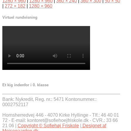
1280 × 960
|
1280 × 960
|
360 × 240
|
360 × 300
|
50 × 50
|
272 × 182
|
1280 × 960
Virtuel rundvisning
Et kig indenfor i 0. klasse
Bank: Nykredit, Reg. nr.: 5471 Kontonummer.:
0002752117
Hornsherredvej 446 - 4070 Kirke Hyllinge - Tlf.: 46 40 01
72 - E-mail: kontoret@sofiehoejfriskole.dk - CVR.: 33 66
21 06 |
Copyright © Sofiehøj Friskole
|
Designet af
Mejsegaarden.dk