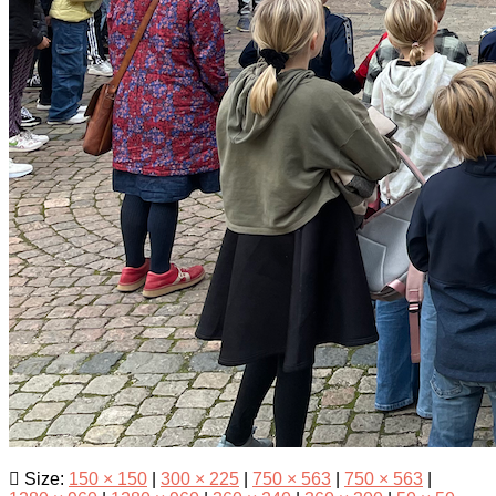
Size:
150 × 150
|
300 × 225
|
750 × 563
|
750 × 563
|