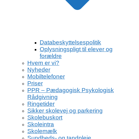
Databeskyttelsespolitik
Oplysningspligt til elever og
forældre
Hvem er vi?
Nyheder
Mobiltelefoner
Priser
PPR – Pædagogisk Psykologisk
Rådgivning
Ringetider
Sikker skolevej og parkering
Skolebuskort
Skoleintra
Skolemælk
Sundheds- og tandpleje