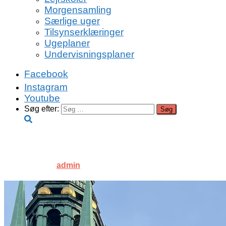
Morgensamling
Særlige uger
Tilsynserklæringer
Ugeplaner
Undervisningsplaner
Facebook
Instagram
Youtube
Søg efter:
IMG_9773
Published by
admin
on
13. oktober 2022