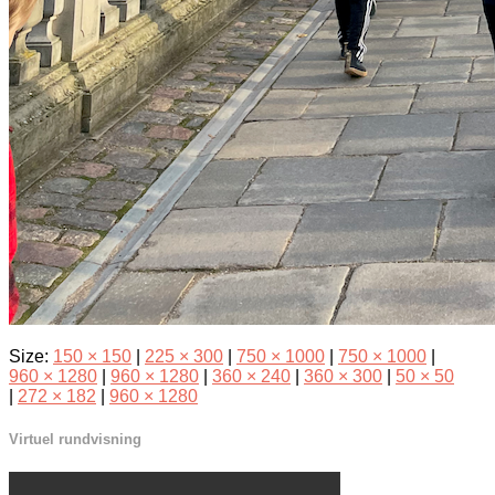
Size:
150 × 150
|
225 × 300
|
750 × 1000
|
750 × 1000
|
960 × 1280
|
960 × 1280
|
360 × 240
|
360 × 300
|
50 × 50
|
272 × 182
|
960 × 1280
Virtuel rundvisning