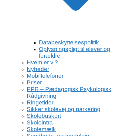
Databeskyttelsespolitik
Oplysningspligt til elever og
forældre
Hvem er vi?
Nyheder
Mobiltelefoner
Priser
PPR – Pædagogisk Psykologisk
Rådgivning
Ringetider
Sikker skolevej og parkering
Skolebuskort
Skoleintra
Skolemælk
Sundheds- og tandpleje