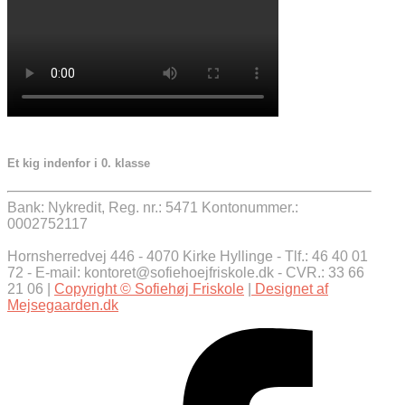
Et kig indenfor i 0. klasse
Bank: Nykredit, Reg. nr.: 5471 Kontonummer.:
0002752117
Hornsherredvej 446 - 4070 Kirke Hyllinge - Tlf.: 46 40 01
72 - E-mail: kontoret@sofiehoejfriskole.dk - CVR.: 33 66
21 06 |
Copyright © Sofiehøj Friskole
|
Designet af
Mejsegaarden.dk