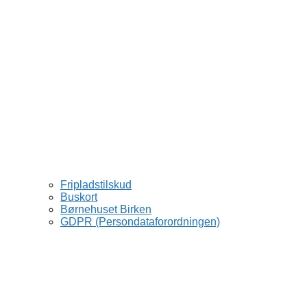
Fripladstilskud
Buskort
Børnehuset Birken
GDPR (Persondataforordningen)