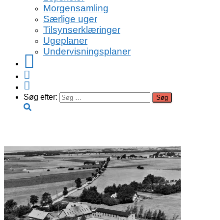
Morgensamling
Særlige uger
Tilsynserklæringer
Ugeplaner
Undervisningsplaner
Facebook
Instagram
Youtube
Søg efter:
Nyheder