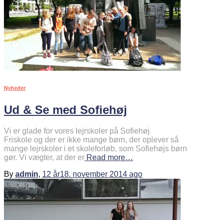
Nyheder
Ud & Se med Sofiehøj
Vi er glade for vores lejrskoler på Sofiehøj
Friskole og der er ikke mange børn, der oplever så
mange lejrskoler i et skoleforløb, som Sofiehøjs børn
gør. Vi vægter, at der er
Read more…
By
admin
,
12 år
18. november 2014
ago