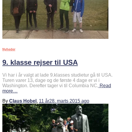
Nyheder
9. klasse rejser til USA
Vi har i år valgt at lade 9.klasses studietur gå til USA.
Turen varer 13, dage og de første 4 dage er vi i
Washington. Derefter tager vi til Columbia NC,
Read
more…
By
Claus Hobel
,
11 år
28. marts 2015
ago