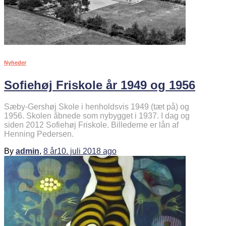
Nyheder
Sofiehøj Friskole år 1949 og 1956
Sæby-Gershøj Skole i henholdsvis 1949 (tæt på) og
1956. Skolen åbnede som nybygget i 1937. I dag og
siden 2012 Sofiehøj Friskole. Billederne er lån af
Henning Pedersen.
By
admin
,
8 år
10. juli 2018
ago