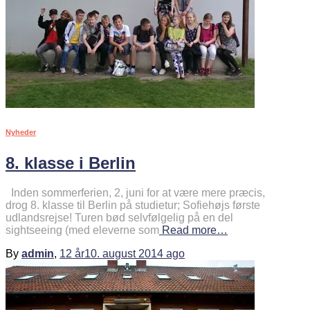
Nyheder
8. klasse i Berlin
Inden sommerferien, 2, juni for at være mere præcis,
drog 8. klasse til Berlin på studietur; Sofiehøjs første
udlandsrejse! Turen bød selvfølgelig på en del
sightseeing (med eleverne som
Read more…
By
admin
,
12 år
10. august 2014
ago