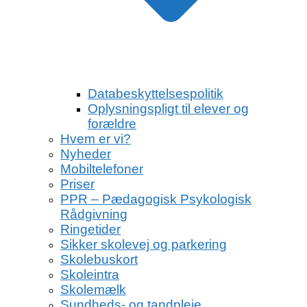
Databeskyttelsespolitik
Oplysningspligt til elever og
forældre
Hvem er vi?
Nyheder
Mobiltelefoner
Priser
PPR – Pædagogisk Psykologisk
Rådgivning
Ringetider
Sikker skolevej og parkering
Skolebuskort
Skoleintra
Skolemælk
Sundheds- og tandpleje