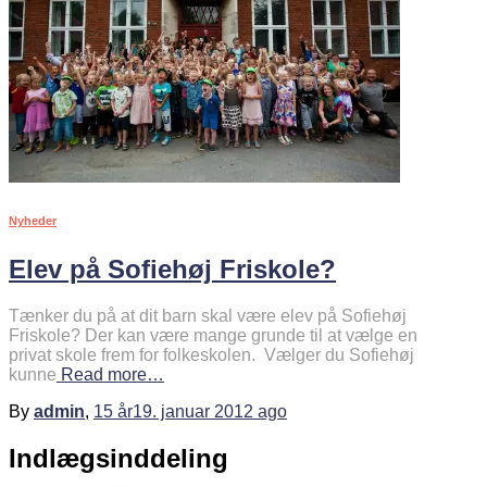
Nyheder
Elev på Sofiehøj Friskole?
Tænker du på at dit barn skal være elev på Sofiehøj
Friskole? Der kan være mange grunde til at vælge en
privat skole frem for folkeskolen. Vælger du Sofiehøj
kunne
Read more…
By
admin
,
15 år
19. januar 2012
ago
Indlægsinddeling